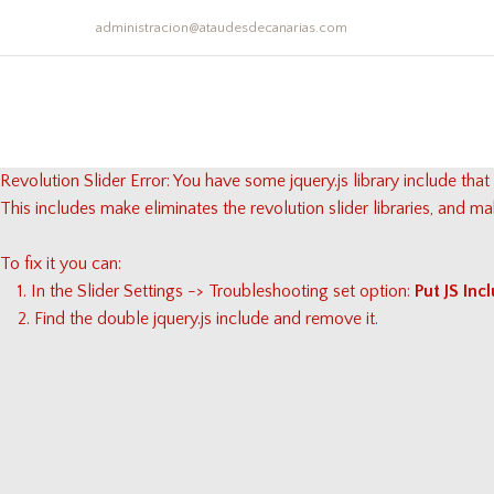
administracion@ataudesdecanarias.com
Revolution Slider Error: You have some jquery.js library include that 
This includes make eliminates the revolution slider libraries, and ma
To fix it you can:
1. In the Slider Settings -> Troubleshooting set option:
Put JS In
2. Find the double jquery.js include and remove it.