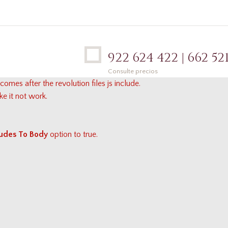
922 624 422 | 662 521
Consulte precios
comes after the revolution files js include.
ke it not work.
cludes To Body
option to true.