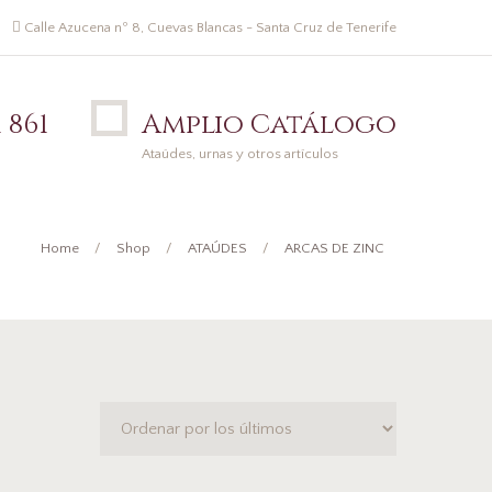
Calle Azucena nº 8, Cuevas Blancas - Santa Cruz de Tenerife
 861
Amplio Catálogo
Ataúdes, urnas y otros artículos
Home
Shop
ATAÚDES
ARCAS DE ZINC