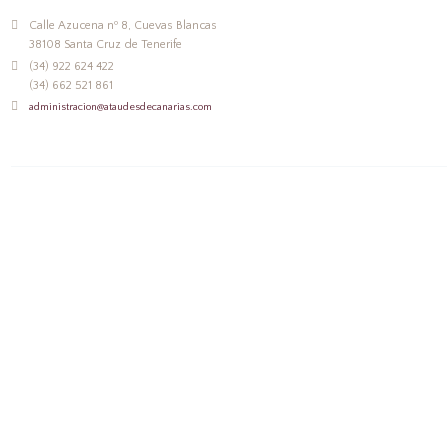
Calle Azucena nº 8, Cuevas Blancas
38108 Santa Cruz de Tenerife
(34) 922 624 422
(34) 662 521 861
administracion@ataudesdecanarias.com