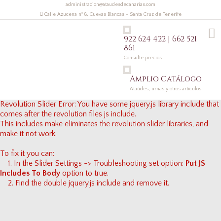
administracion@ataudesdecanarias.com
Calle Azucena nº 8, Cuevas Blancas - Santa Cruz de Tenerife
922 624 422 | 662 521
861
Consulte precios
Amplio Catálogo
Ataúdes, urnas y otros artículos
Revolution Slider Error: You have some jquery.js library include that
comes after the revolution files js include.
This includes make eliminates the revolution slider libraries, and
make it not work.
To fix it you can:
1. In the Slider Settings -> Troubleshooting set option:
Put JS
Includes To Body
option to true.
2. Find the double jquery.js include and remove it.