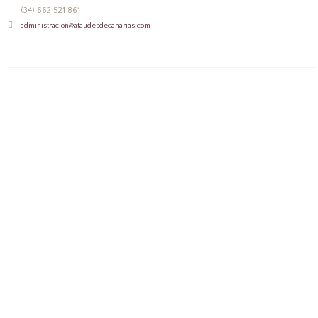
(34) 662 521 861
administracion@ataudesdecanarias.com