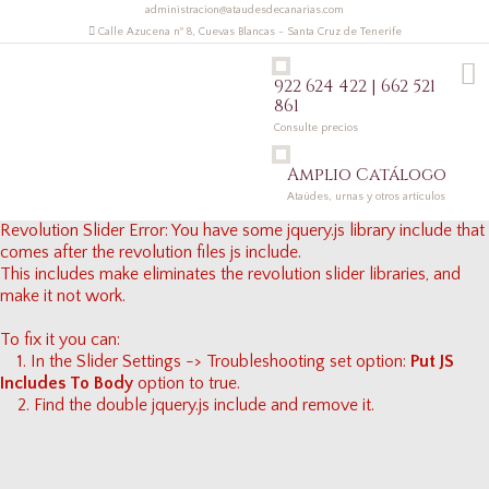
administracion@ataudesdecanarias.com
Calle Azucena nº 8, Cuevas Blancas - Santa Cruz de Tenerife
922 624 422 | 662 521
861
Consulte precios
Amplio Catálogo
Ataúdes, urnas y otros artículos
Revolution Slider Error: You have some jquery.js library include that
comes after the revolution files js include.
This includes make eliminates the revolution slider libraries, and
make it not work.
To fix it you can:
1. In the Slider Settings -> Troubleshooting set option:
Put JS
Includes To Body
option to true.
2. Find the double jquery.js include and remove it.