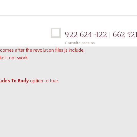
922 624 422 | 662 521
Consulte precios
comes after the revolution files js include.
ke it not work.
cludes To Body
option to true.