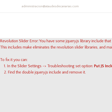
administracion@ataudesdecanarias.com
Revolution Slider Error: You have some jquery.js library include that 
This includes make eliminates the revolution slider libraries, and ma
To fix it you can:
1. In the Slider Settings -> Troubleshooting set option:
Put JS In
2. Find the double jquery.js include and remove it.